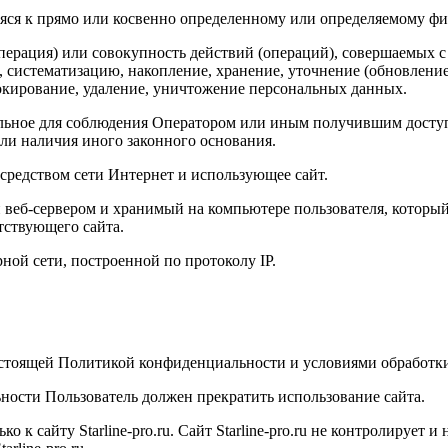
яся к прямо или косвенно определенному или определяемому фи
перация) или совокупность действий (операций), совершаемых с
, систематизацию, накопление, хранение, уточнение (обновление
локирование, удаление, уничтожение персональных данных.
льное для соблюдения Оператором или иным получившим доступ
или наличия иного законного основания.
осредством сети Интернет и использующее сайт.
веб-сервером и хранимый на компьютере пользователя, который 
тствующего сайта.
рной сети, построенной по протоколу IP.
 настоящей Политикой конфиденциальности и условиями обработк
ности Пользователь должен прекратить использование сайта.
 сайту Starline-pro.ru. Сайт Starline-pro.ru не контролирует и 