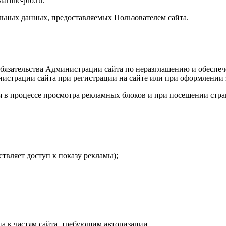
rline-pro.ru.
альных данных, предоставляемых Пользователем сайта.
обязательства Администрации сайта по неразглашению и обесп
истрации сайта при регистрации на сайте или при оформлении з
я в процессе просмотра рекламных блоков и при посещении стра
твляет доступ к показу рекламы);
па к частям сайта, требующим авторизации.