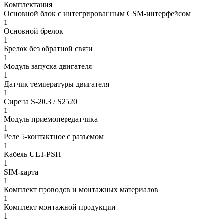
Комплектация
Основной блок с интегрированным GSM-интерфейсом
1
Основной брелок
1
Брелок без обратной связи
1
Модуль запуска двигателя
1
Датчик температуры двигателя
1
Сирена S-20.3 / S2520
1
Модуль приемопередатчика
1
Реле 5-контактное с разъемом
1
Кабель ULT-PSH
1
SIM-карта
1
Комплект проводов и монтажных материалов
1
Комплект монтажной продукции
1