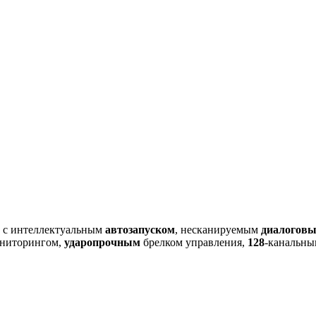
 с интеллектуальным
автозапуском
, несканируемым
диалогов
ниторингом,
ударопрочным
брелком управления,
128
-канальны