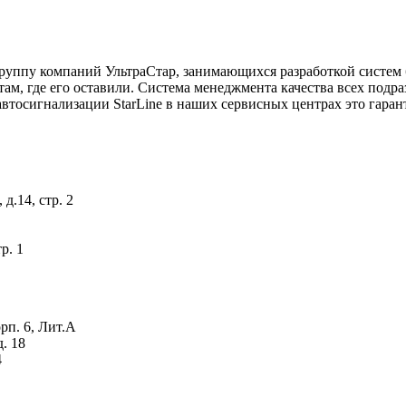
ппу компаний УльтраСтар, занимающихся разработкой систем без
 там, где его оставили. Система менеджмента качества всех по
втосигнализации StarLine в наших сервисных центрах это гаран
д.14, стр. 2
р. 1
орп. 6, Лит.А
. 18
4